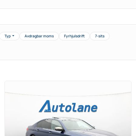
Typ
Avdragbar moms
Fyrhjulsdrift
7-sits