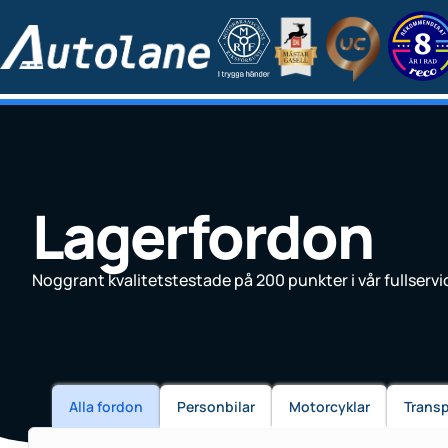
Lagerfordon
Noggrant kvalitetstestade på 200 punkter i vår fullserv
Alla fordon
Personbilar
Motorcyklar
Trans