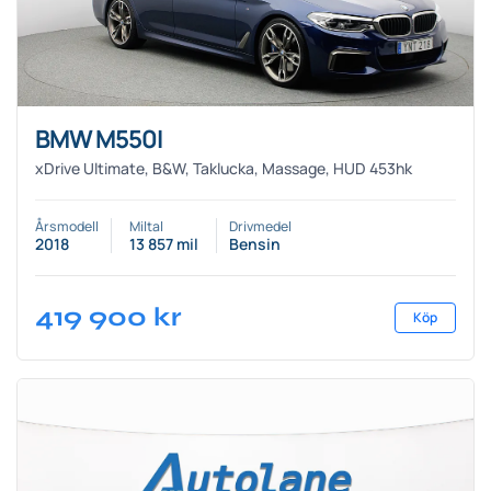
BMW M550I
xDrive Ultimate, B&W, Taklucka, Massage, HUD 453hk
Årsmodell
Miltal
Drivmedel
2018
13 857 mil
Bensin
419 900
kr
Köp