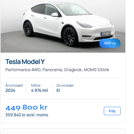
360° vy
Tesla Model Y
Performance AWD, Panorama, Dragkrok, MOMS 534hk
Årsmodell
Miltal
Drivmedel
2024
4 974 mil
El
449 800
kr
Köp
359 840 kr exkl. moms