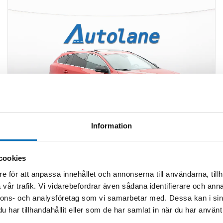
360° vy
Information
Volvo V60
D3 R-Design, B-Kamera, Taklucka, PDC 150hk
cookies
e för att anpassa innehållet och annonserna till användarna, tillh
Årsmodell
Miltal
Drivmedel
vår trafik. Vi vidarebefordrar även sådana identifierare och anna
2017
13 841 mil
Diesel
nnons- och analysföretag som vi samarbetar med. Dessa kan i sin
har tillhandahållit eller som de har samlat in när du har använt 