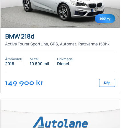
360° vy
BMW 218d
Active Tourer SportLine, GPS, Automat, Rattvärme 150hk
Årsmodell
Miltal
Drivmedel
2016
10 690 mil
Diesel
149 900
kr
Köp