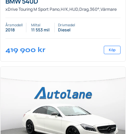
BMW 540D
xDrive Touring M Sport Pano,H/K,HUD,Drag,360°,Värmare
Årsmodell
Miltal
Drivmedel
2018
11 553 mil
Diesel
419 900
kr
Köp