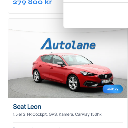
279 800
kr
Köp
360° vy
Seat Leon
1.5 eTSI FR Cockpit, GPS, Kamera, CarPlay 150hk