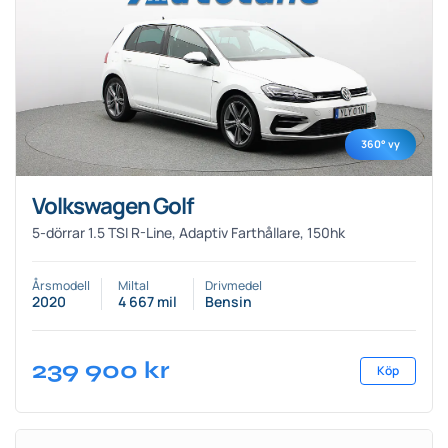
360° vy
Volkswagen Golf
5-dörrar 1.5 TSI R-Line, Adaptiv Farthållare, 150hk
Årsmodell
Miltal
Drivmedel
2020
4 667 mil
Bensin
239 900
kr
Köp