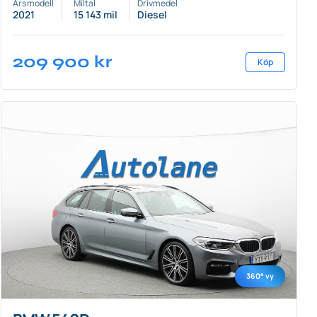
Årsmodell
Miltal
Drivmedel
2021
15 143 mil
Diesel
209 900
kr
Köp
360° vy