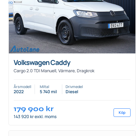
Volkswagen Caddy
Cargo 2.0 TDI Manuell, Värmare, Dragkrok
Årsmodell
Miltal
Drivmedel
2022
5 740 mil
Diesel
179 900
kr
Köp
143 920 kr exkl. moms