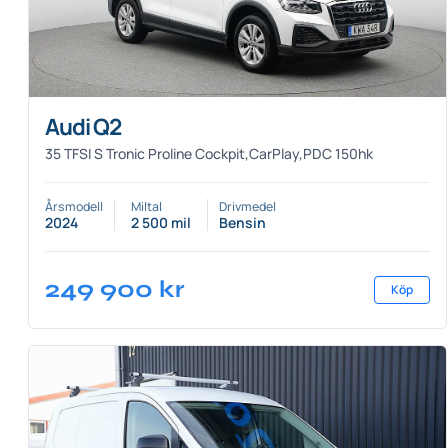
Audi Q2
35 TFSI S Tronic Proline Cockpit,CarPlay,PDC 150hk
Årsmodell
Miltal
Drivmedel
2024
2 500 mil
Bensin
249 900
kr
Köp