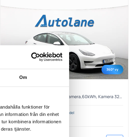
360° vy
Om
Tesla Model 3
Standard Range Plus, Pano, B-Kamera,60kWh, Kamera 325hk
andahålla funktioner för
Årsmodell
Miltal
Drivmedel
n information från din enhet
2021
7 371 mil
El
 tur kombinera informationen
deras tjänster.
259 900
kr