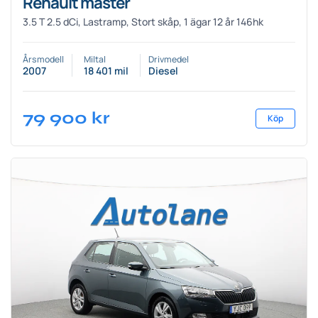
Renault master
3.5 T 2.5 dCi, Lastramp, Stort skåp, 1 ägar 12 år 146hk
Årsmodell
Miltal
Drivmedel
2007
18 401 mil
Diesel
79 900
kr
Köp