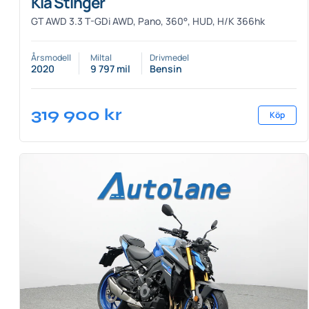
Kia Stinger
GT AWD 3.3 T-GDi AWD, Pano, 360°, HUD, H/K 366hk
Årsmodell
Miltal
Drivmedel
2020
9 797 mil
Bensin
319 900
kr
Köp