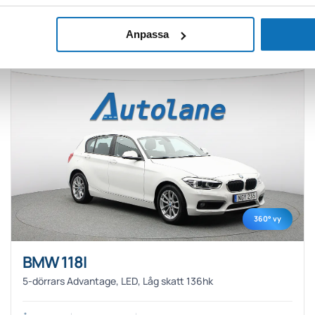
169 800
kr
Köp
Anpassa
360° vy
BMW 118I
5-dörrars Advantage, LED, Låg skatt 136hk