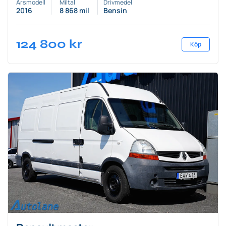
Årsmodell
Miltal
Drivmedel
2016
8 868 mil
Bensin
124 800
kr
Köp