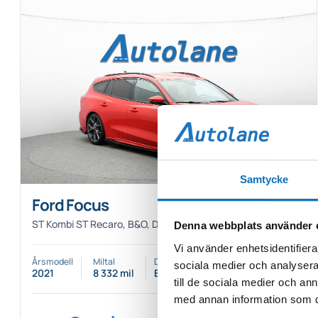
360° vy
Samtycke
Ford Focus
ST Kombi ST Recaro, B&O, DRAG, 280hk
Denna webbplats använder 
Vi använder enhetsidentifierar
Årsmodell
Miltal
Drivmedel
sociala medier och analysera 
2021
8 332 mil
Bensin
till de sociala medier och a
med annan information som du 