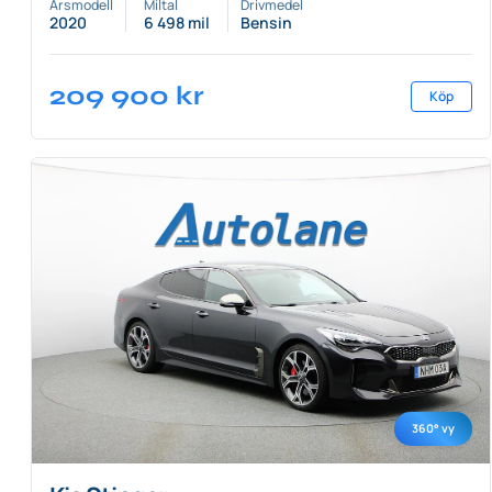
Årsmodell
Miltal
Drivmedel
2020
6 498 mil
Bensin
209 900
kr
Köp
360° vy