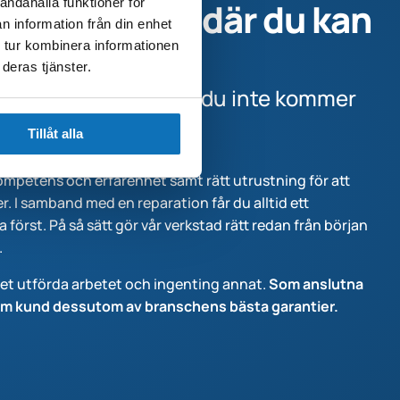
andahålla funktioner för
ad i Kungälv där du kan
n information från din enhet
 tur kombinera informationen
 trygg
deras tjänster.
känna dig trygg i att du inte kommer
tade notor.
Tillåt alla
kompetens och erfarenhet samt rätt utrustning för att
r. I samband med en reparation får du alltid ett
a först.
På så sätt gör vår verkstad rätt redan från början
.
det utförda arbetet och ingenting annat.
Som anslutna
som kund dessutom av branschens bästa garantier.