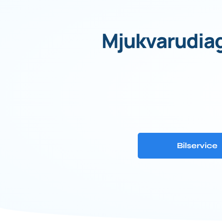
Mjukvarudiagn
Bilservice