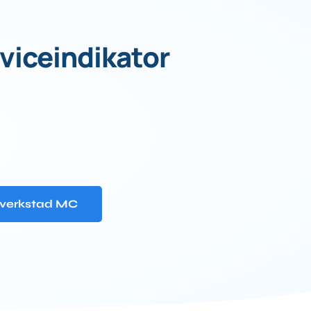
rviceindikator
verkstad MC