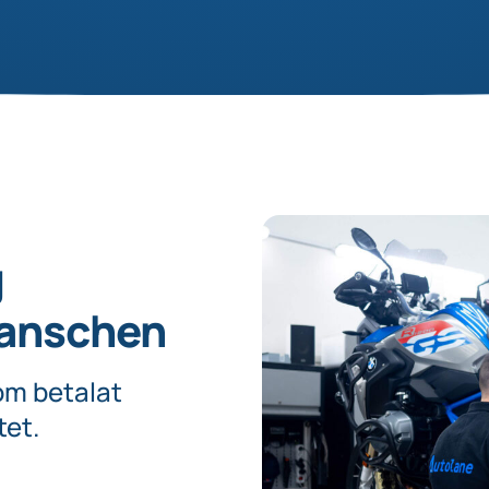
g
ranschen
om betalat
tet.