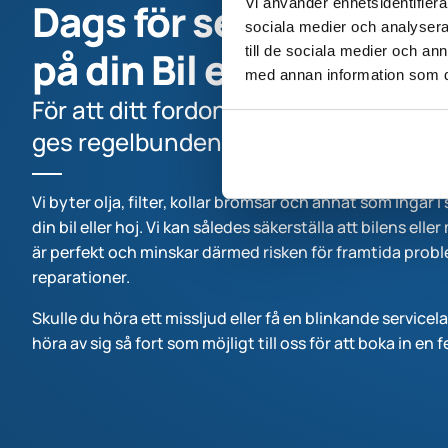
Vi använder enhetsidentifierar
Dags för service och r
sociala medier och analysera 
till de sociala medier och a
på din Bil eller MC?
med annan information som du 
För att ditt fordon ska fungera som 
ges regelbunden service och underhå
Vi byter olja, filter, kollar bromsar och annat som ingår 
din bil eller hoj. Vi kan således säkerställa att bilens el
är perfekt och minskar därmed risken för framtida probl
reparationer.
Skulle du höra ett missljud eller få en blinkande servicel
höra av sig så fort som möjligt till oss för att boka in en