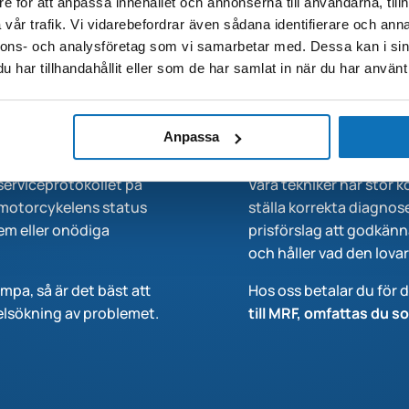
e för att anpassa innehållet och annonserna till användarna, tillh
eparation
En verkst
vår trafik. Vi vidarebefordrar även sådana identifierare och anna
nnons- och analysföretag som vi samarbetar med. Dessa kan i sin
känna dig
har tillhandahållit eller som de har samlat in när du har använt 
tänkt måste den
Hos oss kan du 
ll.
att få några sal
Anpassa
i serviceprotokollet på
Våra tekniker har stor 
ler motorcykelens status
ställa korrekta diagnose
em eller onödiga
prisförslag att godkänn
och håller vad den lovar
ampa, så är det bäst att
Hos oss betalar du för 
 felsökning av problemet.
till MRF, omfattas du 