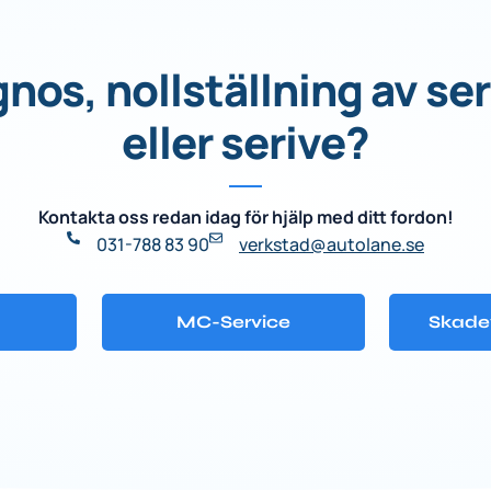
os, nollställning av se
eller serive?
Kontakta oss redan idag för hjälp med ditt fordon!
031-788 83 90
verkstad@autolane.se
MC-Service
Skade